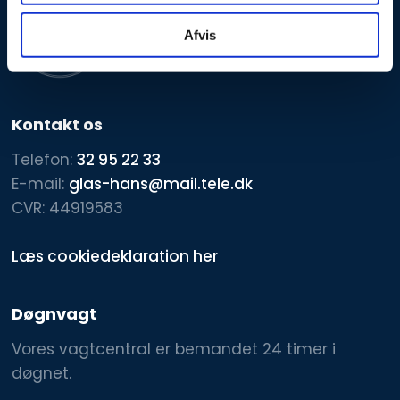
Afvis
Kontakt os
​Telefon:
32 95 22 33
E-mail:
glas-hans@mail.tele.dk
CVR: 44919583
Læs cookiedeklaration her
Døgnvagt
Vores vagtcentral er bemandet 24 timer i
døgnet.