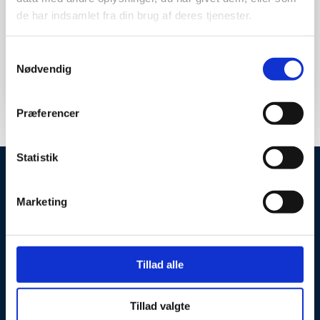
de har indsamlet fra din brug af deres tjenester.
Samtykkevalg
Nødvendig
Vi besvarer alle henvendelser inden for 24 timer.
Felter markeret med * skal udfyldes.​
Præferencer
Statistik
Marketing
Glarmester Hans Jensen ApS
Fuglebækvej 2 B st. tv.
2770 Kastrup
Tillad alle
Klik for rutevejledning
Tillad valgte