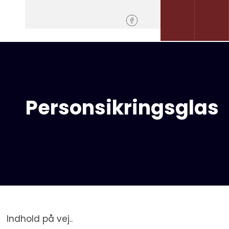
​
​32 95 22 33
Send mail​
Personsikringsglas
Indhold på vej..​