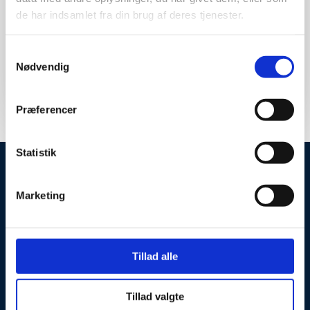
de har indsamlet fra din brug af deres tjenester.
Samtykkevalg
Nødvendig
Vi besvarer alle henvendelser inden for 24 timer.
Felter markeret med * skal udfyldes.​
Præferencer
Statistik
Marketing
Glarmester Hans Jensen ApS
Fuglebækvej 2 B st. tv.
2770 Kastrup
Tillad alle
Klik for rutevejledning
Tillad valgte