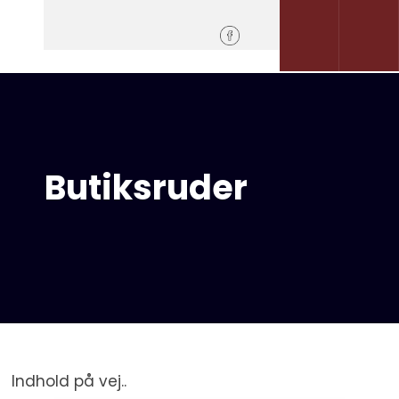
​
​32 95 22 33
Send mail​
Butiksruder
Indhold på vej..​