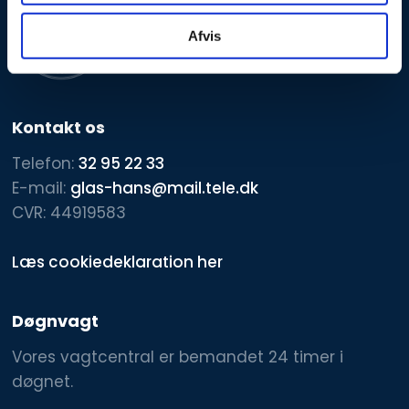
Afvis
Kontakt os
​Telefon:
32 95 22 33
E-mail:
glas-hans@mail.tele.dk
CVR: 44919583
Læs cookiedeklaration her
Døgnvagt
Vores vagtcentral er bemandet 24 timer i
døgnet.